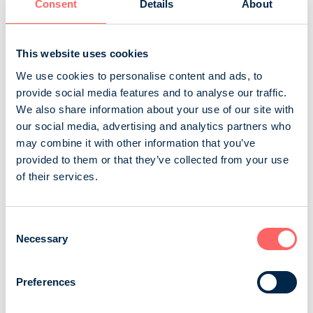
comparison by selecting the checkbox next to the
Consent
Details
About
magazine name. You can access the
comparison tool
from the navigation bar at the top of the page.
This website uses cookies
We use cookies to personalise content and ads, to
Copy
Print
Download Excel
provide social media features and to analyse our traffic.
We also share information about your use of our site with
our social media, advertising and analytics partners who
Hae taulukosta
may combine it with other information that you’ve
provided to them or that they’ve collected from your use
Magazines
Readers amount
of their services.
Aku Ankka
81 444
Anna
9 648
Consent
Necessary
Selection
Antiikki & Design
10 224
Apu
42 980
Preferences
Apu Terveys
16 875