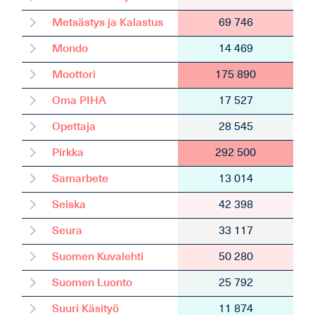
Metsästys ja Kalastus
69 746
Mondo
14 469
Moottori
175 890
Oma PIHA
17 527
Opettaja
28 545
Pirkka
292 500
Samarbete
13 014
Seiska
42 398
Seura
33 117
Suomen Kuvalehti
50 280
Suomen Luonto
25 792
Suuri Käsityö
11 874