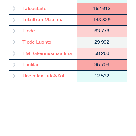
Taloustaito
152 613
Tekniikan Maailma
143 829
Tiede
63 778
Tiede Luonto
29 992
TM Rakennusmaailma
58 266
Tuulilasi
95 703
Unelmien Talo&Koti
12 532
Vauhdin Maailma
36 176
Viherpiha
20 709
Viisas Raha
24 372
VIVA
7 326
Voi Hyvin
9 691