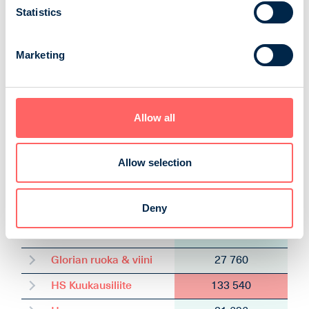
Auto Bild Suomi
43 500
Statistics
Avotakka
21 255
Marketing
Caravan
54 416
Deko
9 204
Eeva
18 347
Allow all
Erä
59 715
ET
30 300
Allow selection
ET Terveys
17 232
Deny
Gloria
7 744
Glorian koti
12 670
Glorian ruoka & viini
27 760
HS Kuukausiliite
133 540