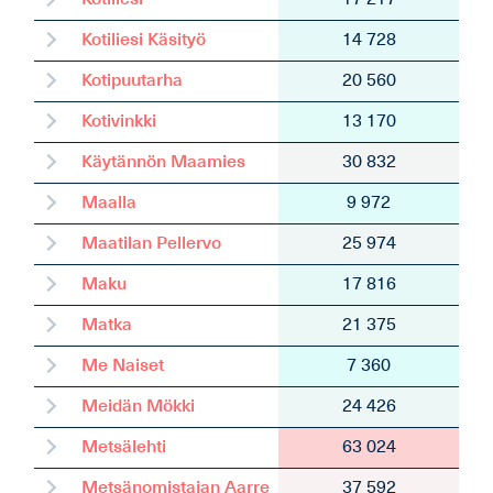
Kotiliesi
17 217
Kotiliesi Käsityö
14 728
Kotipuutarha
20 560
Kotivinkki
13 170
Käytännön Maamies
30 832
Maalla
9 972
Maatilan Pellervo
25 974
Maku
17 816
Matka
21 375
Me Naiset
7 360
Meidän Mökki
24 426
Metsälehti
63 024
Metsänomistajan Aarre
37 592