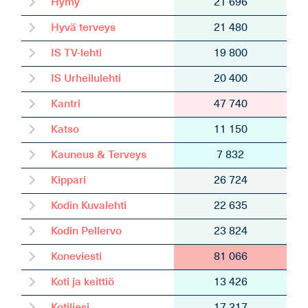
Hymy
21 696
Hyvä terveys
21 480
IS TV-lehti
19 800
IS Urheilulehti
20 400
Kantri
47 740
Katso
11 150
Kauneus & Terveys
7 832
Kippari
26 724
Kodin Kuvalehti
22 635
Kodin Pellervo
23 824
Koneviesti
81 066
Koti ja keittiö
13 426